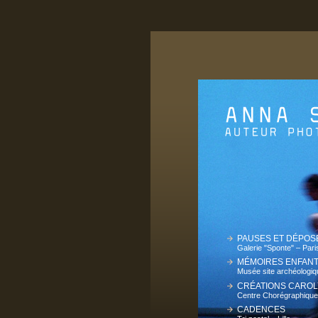
PAUSES ET DÉPOS
Galerie "Sponte" – Pari
MÉMOIRES ENFAN
Musée site archéologi
CRÉATIONS CARO
Centre Chorégraphique 
CADENCES