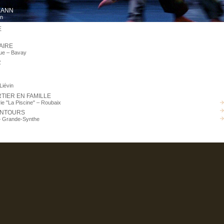
MANN
on
E
AIRE
que – Bavay
R
Liévin
TIER EN FAMILLE
rie "La Piscine" – Roubaix
ONTOURS
 – Grande-Synthe