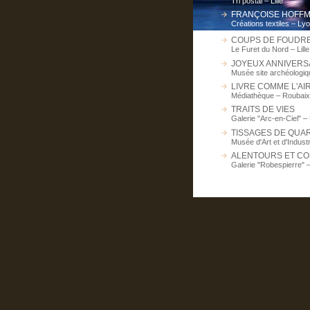
Tri postal – Lille
FRANÇOISE HOFF
Créations textiles – Ly
COUPS DE FOUDR
Le Furet du Nord – Lille
JOYEUX ANNIVERS
Musée site archéologi
LIVRE COMME L'AI
Médiathèque – Roubaix
TRAITS DE VIES
Galerie "Arc-en-Ciel" – 
TISSAGES DE QUAR
Musée d'Art et d'Indust
ALENTOURS ET C
Galerie "Robespierre"