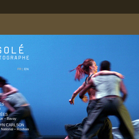
FR |
EN
ES
s
TÉES
que – Bavay
LYN CARLSON
National – Roubaix